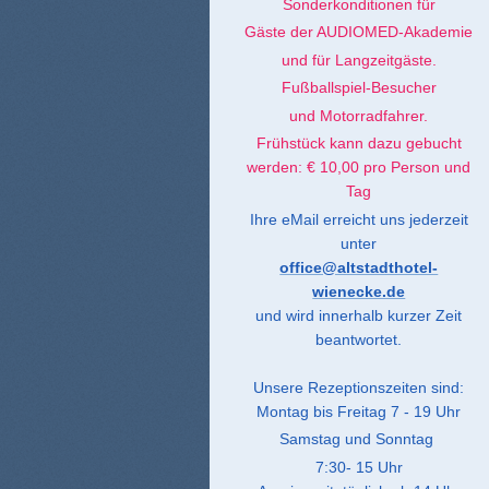
Sonderkonditionen für
Gäste der AUDIOMED-Akademie
und für Langzeitgäste.
Fußballspiel-Besucher
und Motorradfahrer.
Frühstück kann dazu gebucht
werden: € 10,00 pro Person und
Tag
Ihre eMail erreicht uns jederzeit
unter
office@altstadthotel-
wienecke.de
und wird innerhalb kurzer Zeit
beantwortet.
Unsere Rezeptionszeiten sind:
Montag bis Freitag 7 - 19
Uhr
Samstag und Sonntag
7:30- 15 Uhr